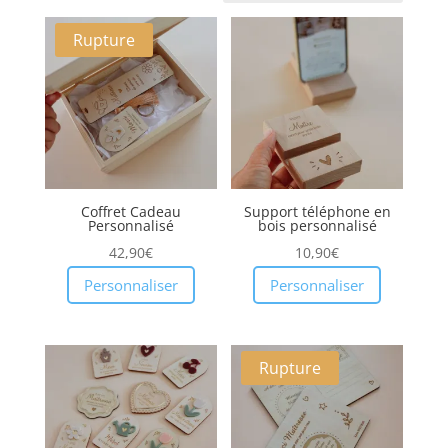
récent
Rupture
au
plus
ancien
Coffret Cadeau
Support téléphone en
Personnalisé
bois personnalisé
42,90
€
10,90
€
Personnaliser
Personnaliser
Rupture