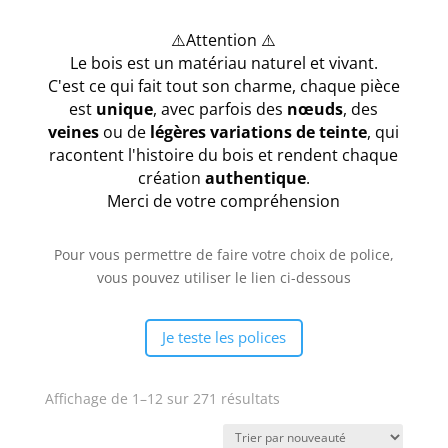
⚠️Attention ⚠️
Le bois est un matériau naturel et vivant.
C'est ce qui fait tout son charme, chaque pièce
est
unique
, avec parfois des
nœuds
, des
veines
ou de
légères variations de teinte
, qui
racontent l'histoire du bois et rendent chaque
création
authentique
.
Merci de votre compréhension
Pour vous permettre de faire votre choix de police,
vous pouvez utiliser le lien ci-dessous
Je teste les polices
Trié
Affichage de 1–12 sur 271 résultats
du
plus