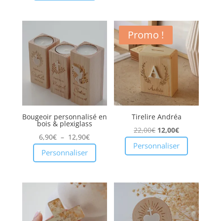
Promo !
Bougeoir personnalisé en
Tirelire Andréa
bois & plexiglass
Le
Le
22,00
€
12,00
€
Plage
6,90
€
–
12,90
€
prix
prix
Personnaliser
de
Personnaliser
initial
actuel
prix :
était :
est :
6,90€
22,00€.
12,00€.
à
12,90€