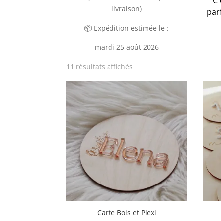
C'
livraison)
par
📦 Expédition estimée le :
mardi 25 août 2026
Trié
11 résultats affichés
du
plus
récent
au
plus
ancien
Carte Bois et Plexi