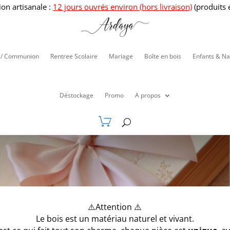
ion artisanale :
12 jours ouvrés environ (hors livraison)
(produits 
 / Communion
Rentree Scolaire
Mariage
Boîte en bois
Enfants & Na
Déstockage
Promo
A propos
⚠️Attention ⚠️
Le bois est un matériau naturel et vivant.