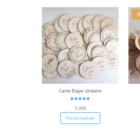
Carte Étape Unitaire
Note
5,00
€
5.00
sur 5
Personnaliser