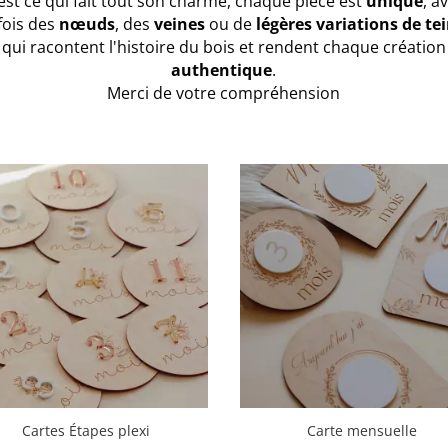
est ce qui fait tout son charme, chaque pièce est
unique
, a
fois des
nœuds
, des
veines
ou de
légères variations de te
qui racontent l'histoire du bois et rendent chaque création
authentique
.
Merci de votre compréhension
Cartes Étapes plexi
Carte mensuelle