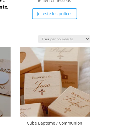
vec
le lien ci-dessous
inte
,
Je teste les polices
Cube Baptême / Communion