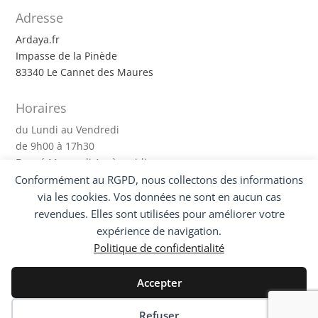
Adresse
Ardaya.fr
Impasse de la Pinède
83340 Le Cannet des Maures
Horaires
du Lundi au Vendredi
de 9h00 à 17h30
Fermé Mercredi Après-midi
Conformément au RGPD, nous collectons des informations
Suivez-nous !
via les cookies. Vos données ne sont en aucun cas
revendues. Elles sont utilisées pour améliorer votre
expérience de navigation.
Politique de confidentialité
Accepter
Mon compte
|
Nous contacter
|
Mentions légales
Politique de Confidentialité
Refuser