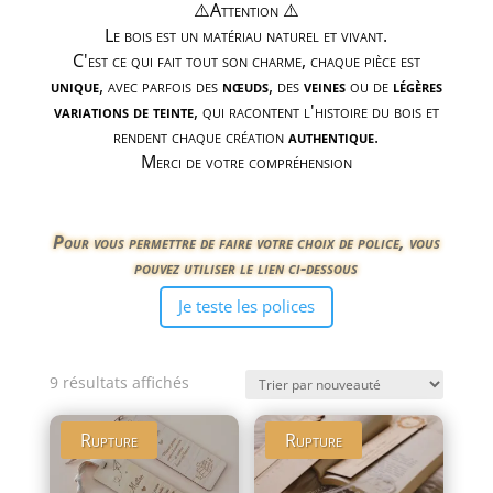
⚠️Attention ⚠️
Le bois est un matériau naturel et vivant.
C'est ce qui fait tout son charme, chaque pièce est
unique
, avec parfois des
nœuds
, des
veines
ou de
légères
variations de teinte
, qui racontent l'histoire du bois et
rendent chaque création
authentique
.
Merci de votre compréhension
Pour vous permettre de faire votre choix de police, vous
pouvez utiliser le lien ci-dessous
Je teste les polices
Trié
9 résultats affichés
du
plus
Rupture
Rupture
récent
au