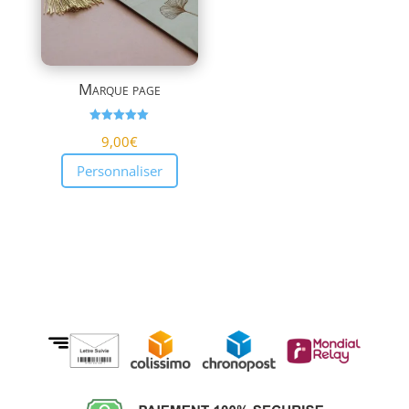
Marque page
Note
9,00
€
5.00
sur 5
Personnaliser