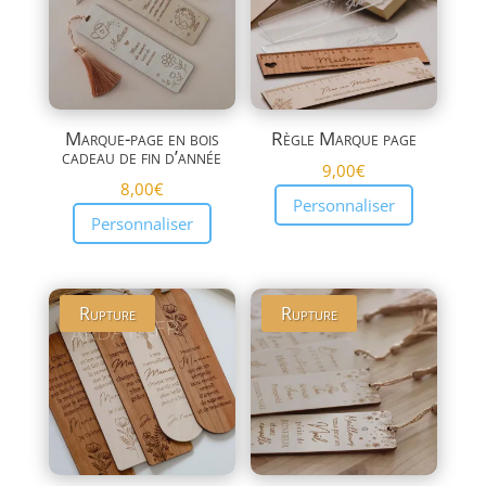
plus
ancien
Marque-page en bois
Règle Marque page
cadeau de fin d’année
9,00
€
8,00
€
Personnaliser
Personnaliser
Rupture
Rupture