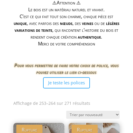
⚠️Attention ⚠️
Le bois est un matériau naturel et vivant.
C’est ce qui fait tout son charme, chaque pièce est
unique
, avec parfois des
nœuds
, des
veines
ou de
légères
variations de teinte
, qui racontent l’histoire du bois et
rendent chaque création
authentique
.
Merci de votre compréhension
Pour vous permettre de faire votre choix de police, vous
pouvez utiliser le lien ci-dessous
Je teste les polices
Trié
Affichage de 253–264 sur 271 résultats
du
plus
récent
Rupture
Rupture
au