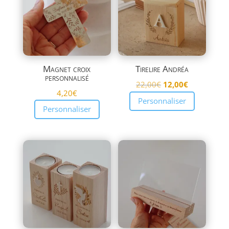
Magnet croix
Tirelire Andréa
personnalisé
Le
Le
22,00
€
12,00
€
4,20
€
prix
prix
Personnaliser
Personnaliser
initial
actuel
était :
est :
22,00€.
12,00€.