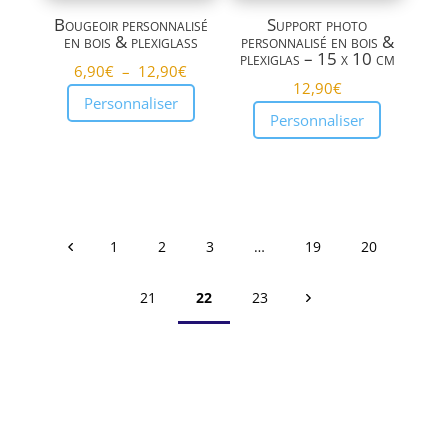
Bougeoir personnalisé
Support photo
en bois & plexiglass
personnalisé en bois &
plexiglas – 15 x 10 cm
Plage
6,90
€
–
12,90
€
12,90
€
de
Personnaliser
Personnaliser
prix :
6,90€
à
12,90€
1
2
3
…
19
20
21
22
23