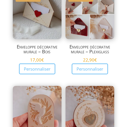
plus
ancien
Enveloppe décorative
Enveloppe décorative
murale – Bois
murale – Plexiglass
17,00
€
22,90
€
Personnaliser
Personnaliser