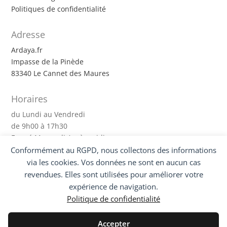
Politiques de confidentialité
Adresse
Ardaya.fr
Impasse de la Pinède
83340 Le Cannet des Maures
Horaires
du Lundi au Vendredi
de 9h00 à 17h30
Fermé Mercredi Après-midi
Conformément au RGPD, nous collectons des informations
via les cookies. Vos données ne sont en aucun cas
Suivez-nous !
revendues. Elles sont utilisées pour améliorer votre
expérience de navigation.
Politique de confidentialité
Accepter
Mon compte
|
Nous contacter
|
Mentions légales