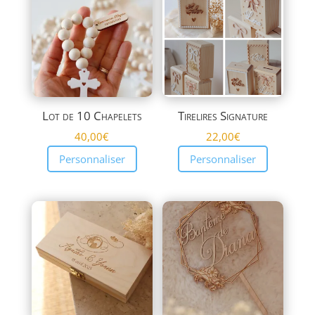
plus
ancien
Lot de 10 Chapelets
Tirelires Signature
40,00
€
22,00
€
Personnaliser
Personnaliser