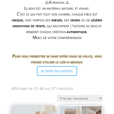
⚠️Attention ⚠️
Le bois est un matériau naturel et vivant.
C'est ce qui fait tout son charme, chaque pièce est
unique
, avec parfois des
nœuds
, des
veines
ou de
légères
variations de teinte
, qui racontent l'histoire du bois et
rendent chaque création
authentique
.
Merci de votre compréhension
Pour vous permettre de faire votre choix de police, vous
pouvez utiliser le lien ci-dessous
Je teste les polices
Trié
Affichage de 37–48 sur 271 résultats
du
plus
récent
au