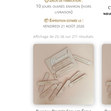
⏱️ Délai de fabrication :
10 jours ouvrés environ (hors
C
livraison)
nœu
📦 Expédition estimée le :
VENDREDI 21 AOÛT 2026
Trié
Affichage de 25–36 sur 271 résultats
du
plus
récent
au
plus
ancien