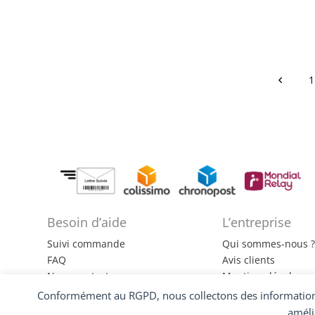
1
Besoin d’aide
L’entreprise
Suivi commande
Qui sommes-nous 
FAQ
Avis clients
Nous contacter
Mentions légales
CGV
Politiques de confid
Conformément au RGPD, nous collectons des informations 
améli