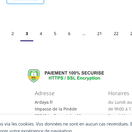
2
3
4
5
6
…
21
22
Adresse
Horaires
?
Ardaya.fr
du Lundi au
Impasse de la Pinède
de 9h00 à 
83340 Le Cannet des Maures
Fermé Merc
entialité
via les cookies. Vos données ne sont en aucun cas revendues. Ell
orer votre expérience de navigation.