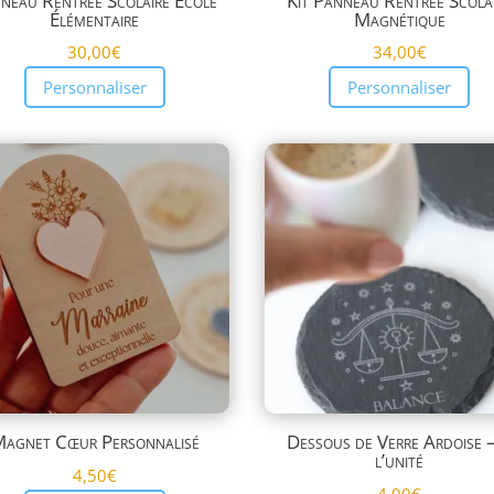
neau Rentrée Scolaire École
Kit Panneau Rentrée Scola
Élémentaire
Magnétique
30,00
€
34,00
€
Personnaliser
Personnaliser
agnet Cœur Personnalisé
Dessous de Verre Ardoise 
l’unité
4,50
€
4,00
€