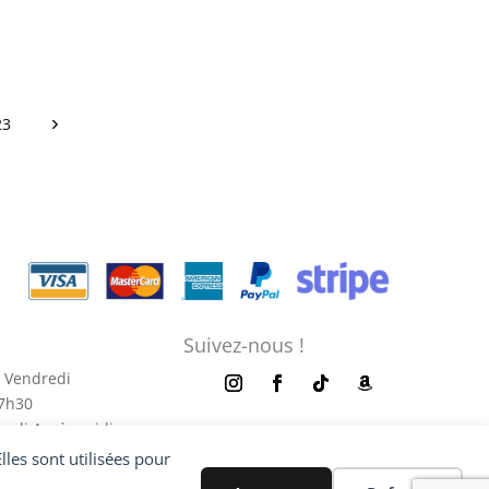
23
Suivez-nous !
 Vendredi
17h30
redi Après-midi
es sont utilisées pour