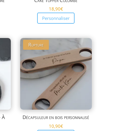
ire
Cake Topper Colombe
18,90
€
Personnaliser
Rupture
– À
Décapsuleur en bois personnalisé
10,90
€