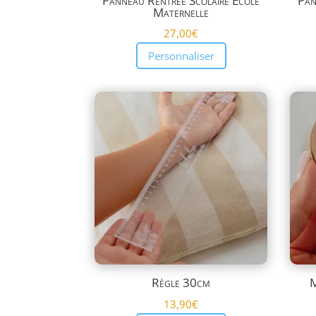
Panneau Rentrée Scolaire École
Pan
Maternelle
27,00
€
Personnaliser
Règle 30cm
M
13,90
€