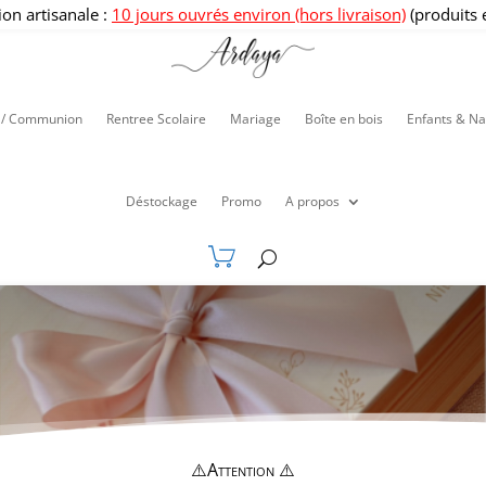
ion artisanale :
10 jours ouvrés environ (hors livraison)
(produits 
 / Communion
Rentree Scolaire
Mariage
Boîte en bois
Enfants & Na
Déstockage
Promo
A propos
⚠️Attention ⚠️