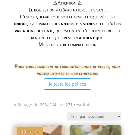
⚠️Attention ⚠️
Le bois est un matériau naturel et vivant.
C'est ce qui fait tout son charme, chaque pièce est
unique
, avec parfois des
nœuds
, des
veines
ou de
légères
variations de teinte
, qui racontent l'histoire du bois et
rendent chaque création
authentique
.
Merci de votre compréhension
Pour vous permettre de faire votre choix de police, vous
pouvez utiliser le lien ci-dessous
Je teste les polices
Trié
Affichage de 253–264 sur 271 résultats
du
plus
récent
Rupture
au