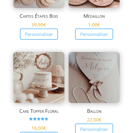
Cartes Étapes Bois
Médaillon
39,90
€
1,00
€
Personnaliser
Personnaliser
Cake Topper Floral
Ballon
22,00
€
Note
16,00
€
5.00
Personnaliser
sur 5