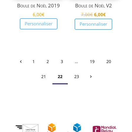
Boule de Noël 2019
Boule de Noël V2
Le
Le
6,00
€
7,00
€
6,00
€
prix
prix
Personnaliser
Personnaliser
initial
actuel
était :
est :
7,00€.
6,00€.
1
2
3
…
19
20
21
22
23