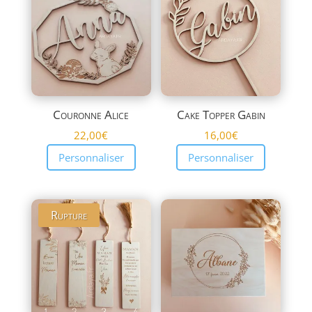
plus
ancien
Couronne Alice
Cake Topper Gabin
22,00
€
16,00
€
Personnaliser
Personnaliser
Rupture