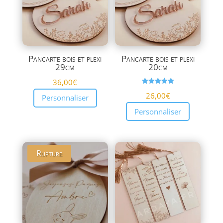
Pancarte bois et plexi
Pancarte bois et plexi
29cm
20cm
36,00
€
Note
26,00
€
5.00
Personnaliser
sur 5
Personnaliser
Rupture