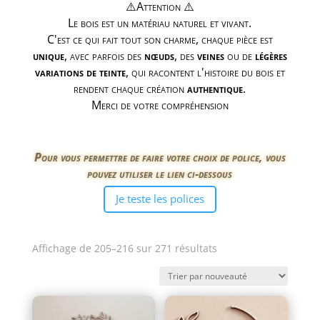
⚠️Attention ⚠️
Le bois est un matériau naturel et vivant.
C'est ce qui fait tout son charme, chaque pièce est
unique
, avec parfois des
nœuds
, des
veines
ou de
légères
variations de teinte
, qui racontent l'histoire du bois et
rendent chaque création
authentique
.
Merci de votre compréhension
Pour vous permettre de faire votre choix de police, vous
pouvez utiliser le lien ci-dessous
Je teste les polices
Trié
Affichage de 205–216 sur 271 résultats
du
plus
récent
au