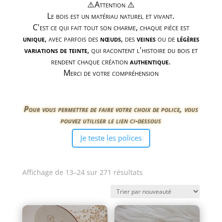
⚠️Attention ⚠️
Le bois est un matériau naturel et vivant.
C'est ce qui fait tout son charme, chaque pièce est
unique
, avec parfois des
nœuds
, des
veines
ou de
légères
variations de teinte
, qui racontent l'histoire du bois et
rendent chaque création
authentique
.
Merci de votre compréhension
Pour vous permettre de faire votre choix de police, vous
pouvez utiliser le lien ci-dessous
Je teste les polices
Trié
Affichage de 13–24 sur 271 résultats
du
plus
récent
au