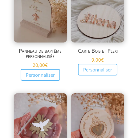
plus
ancien
Panneau de baptême
Carte Bois et Plexi
personnalisée
9,00
€
20,00
€
Personnaliser
Personnaliser