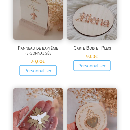
plus
ancien
Panneau de baptême
Carte Bois et Plexi
personnalisée
9,00
€
20,00
€
Personnaliser
Personnaliser