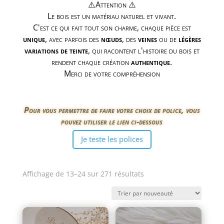
⚠️Attention ⚠️
Le bois est un matériau naturel et vivant.
C'est ce qui fait tout son charme, chaque pièce est
unique
, avec parfois des
nœuds
, des
veines
ou de
légères
variations de teinte
, qui racontent l'histoire du bois et
rendent chaque création
authentique
.
Merci de votre compréhension
Pour vous permettre de faire votre choix de police, vous
pouvez utiliser le lien ci-dessous
Je teste les polices
Trié
Affichage de 13–24 sur 271 résultats
du
plus
récent
au