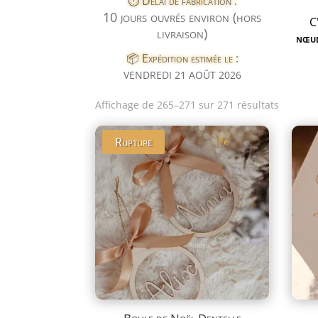
⏱️ Délai de fabrication :
10 jours ouvrés environ (hors
C
livraison)
nœu
📦 Expédition estimée le :
VENDREDI 21 AOÛT 2026
Trié
Affichage de 265–271 sur 271 résultats
du
plus
Rupture
récent
au
plus
ancien