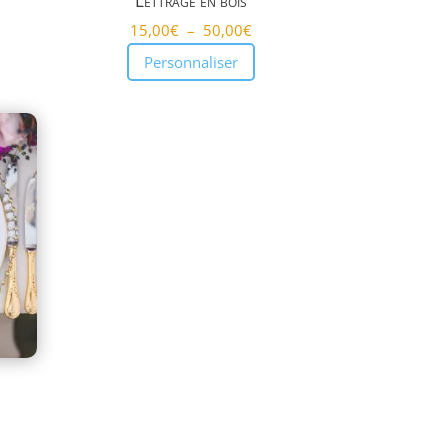
Lettrage en bois
Plage
15,00
€
–
50,00
€
de
Personnaliser
prix :
15,00€
à
50,00€
e