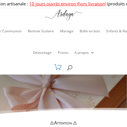
ion artisanale :
10 jours ouvrés environ (hors livraison)
(produits 
 / Communion
Rentree Scolaire
Mariage
Boîte en bois
Enfants & Na
Déstockage
Promo
A propos
⚠️Attention ⚠️