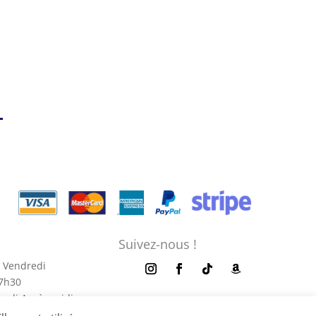
:
€
€
Suivez-nous !
 Vendredi
17h30
redi Après-midi