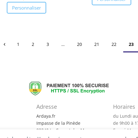
sur 5
prix 
Personnaliser
3,30
à
3,60
1
2
3
…
20
21
22
23
Adresse
Horaires
?
Ardaya.fr
du Lundi au
Impasse de la Pinède
de 9h00 à 
83340 Le Cannet des Maures
Fermé Merc
entialité