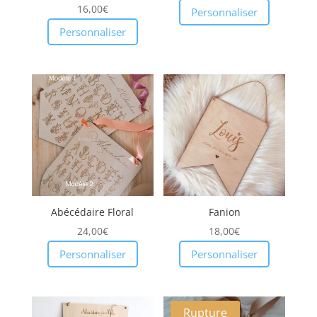
Note
16,00
€
5.00
Personnaliser
sur 5
Personnaliser
Abécédaire Floral
Fanion
24,00
€
18,00
€
Personnaliser
Personnaliser
Rupture