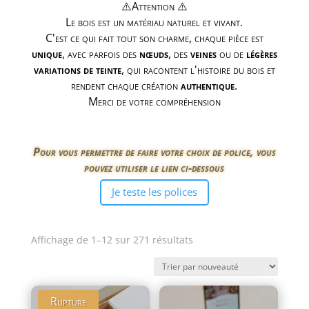
⚠️Attention ⚠️
Le bois est un matériau naturel et vivant.
C'est ce qui fait tout son charme, chaque pièce est
unique
, avec parfois des
nœuds
, des
veines
ou de
légères
variations de teinte
, qui racontent l'histoire du bois et
rendent chaque création
authentique
.
Merci de votre compréhension
Pour vous permettre de faire votre choix de police, vous
pouvez utiliser le lien ci-dessous
Je teste les polices
Trié
Affichage de 1–12 sur 271 résultats
du
plus
récent
Rupture
au