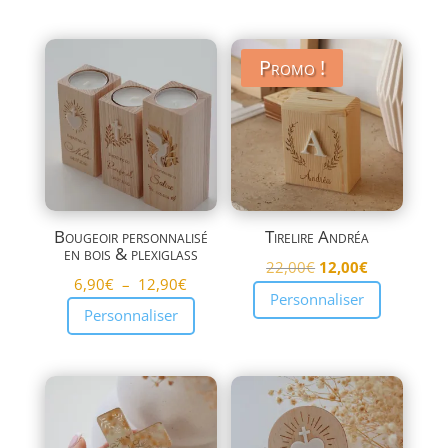
Promo !
Bougeoir personnalisé
Tirelire Andréa
en bois & plexiglass
Le
Le
22,00
€
12,00
€
Plage
6,90
€
–
12,90
€
prix
prix
Personnaliser
de
Personnaliser
initial
actuel
prix :
était :
est :
6,90€
22,00€.
12,00€.
à
12,90€