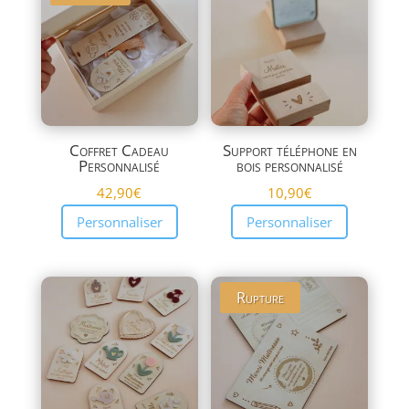
plus
ancien
Coffret Cadeau
Support téléphone en
Personnalisé
bois personnalisé
42,90
€
10,90
€
Personnaliser
Personnaliser
Rupture