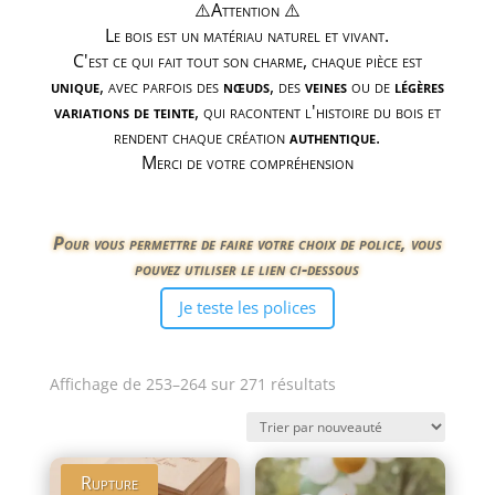
⚠️Attention ⚠️
Le bois est un matériau naturel et vivant.
C'est ce qui fait tout son charme, chaque pièce est
unique
, avec parfois des
nœuds
, des
veines
ou de
légères
variations de teinte
, qui racontent l'histoire du bois et
rendent chaque création
authentique
.
Merci de votre compréhension
Pour vous permettre de faire votre choix de police, vous
pouvez utiliser le lien ci-dessous
Je teste les polices
Trié
Affichage de 253–264 sur 271 résultats
du
plus
récent
Rupture
au