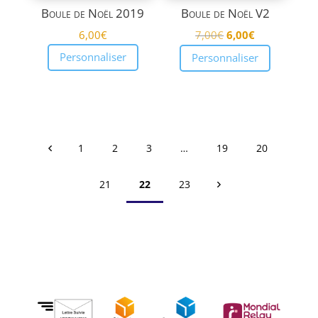
Boule de Noël 2019
Boule de Noël V2
Le
Le
6,00
€
7,00
€
6,00
€
prix
prix
Personnaliser
Personnaliser
initial
actuel
était :
est :
7,00€.
6,00€.
1
2
3
…
19
20
21
22
23