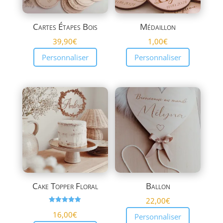
Cartes Étapes Bois
Médaillon
39,90
€
1,00
€
Personnaliser
Personnaliser
Cake Topper Floral
Ballon
22,00
€
Note
16,00
€
5.00
Personnaliser
sur 5