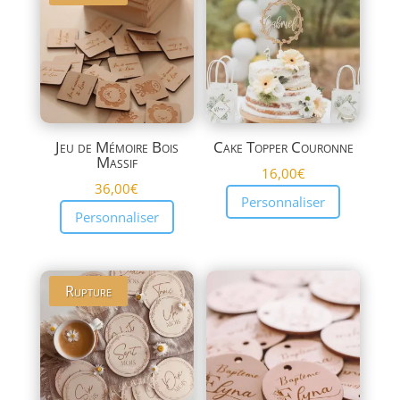
plus
ancien
Jeu de Mémoire Bois
Cake Topper Couronne
Massif
16,00
€
36,00
€
Personnaliser
Personnaliser
Rupture