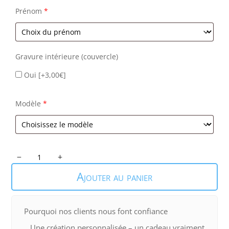
Prénom
*
Gravure intérieure (couvercle)
Oui
[+3,00€]
Modèle
*
quantité
de
Ajouter au panier
Boîte
à
Cierge
Pourquoi nos clients nous font confiance
Une création personnalisée – un cadeau vraiment