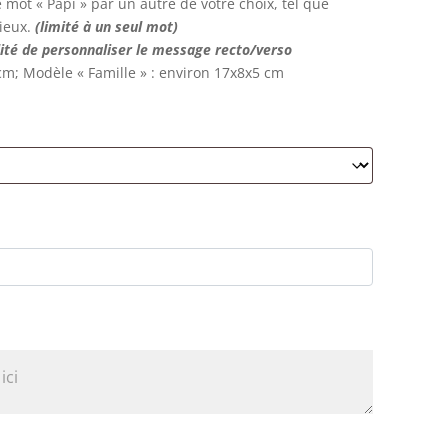
mot « Papi » par un autre de votre choix, tel que
ieux.
(limité à un seul mot)
ilité de personnaliser le message recto/verso
cm; Modèle « Famille » : environ 17x8x5 cm