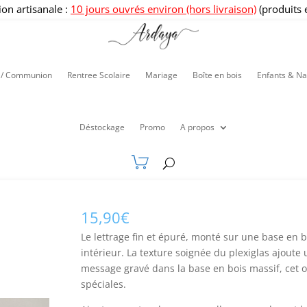
ion artisanale :
10 jours ouvrés environ (hors livraison)
(produits 
 / Communion
Rentree Scolaire
Mariage
Boîte en bois
Enfants & Na
Déstockage
Promo
A propos
15,90
€
Le lettrage fin et épuré, monté sur une base en 
intérieur. La texture soignée du plexiglas ajoute
message gravé dans la base en bois massif, cet o
spéciales.