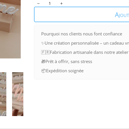
quantité
de
Ajout
Lettrage
sur
socle
Pourquoi nos clients nous font confiance
✨
Une création personnalisée – un cadeau v
🇫🇷
Fabrication artisanale dans notre atelier
🎁
Prêt à offrir, sans stress
📦
Expédition soignée