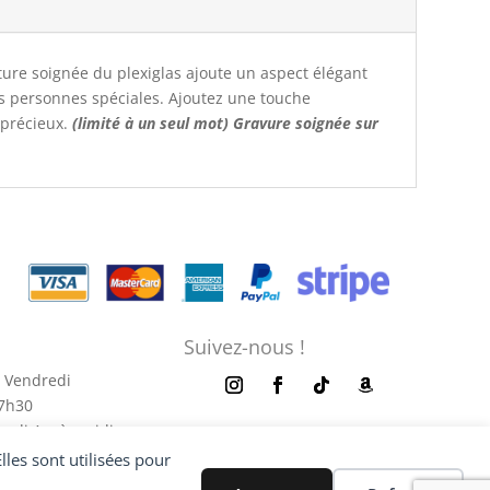
xture soignée du plexiglas ajoute un aspect élégant
es personnes spéciales. Ajoutez une touche
 précieux.
(limité à un seul mot) Gravure soignée sur
Suivez-nous !
 Vendredi
17h30
redi Après-midi
es sont utilisées pour