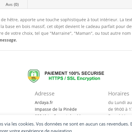
Avis (0)
 de hêtre, apporte une touche sophistiquée à tout intérieur. La te
la base en bois massif, cet objet devient le cadeau parfait pour d
re de votre choix, tel que "Marraine", "Maman", ou tout autre nom
 message.
Adresse
Horaires
?
Ardaya.fr
du Lundi au
Impasse de la Pinède
de 9h00 à 
83340 Le Cannet des Maures
Fermé Merc
entialité
via les cookies. Vos données ne sont en aucun cas revendues. Ell
orer votre expérience de navigation.