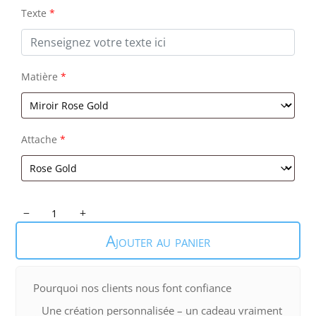
Texte
*
Matière
*
Attache
*
quantité
de
Ajouter au panier
Marque
verre
Abstrait
Pourquoi nos clients nous font confiance
Une création personnalisée – un cadeau vraiment