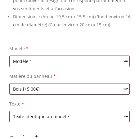
pour trouver le design qui correspond parfaitement à
vos sentiments et à l’occasion.
Dimensions
:
(Arche 19,5 cm x 15,5 cm) (Rond environ 16
cm de diamètre) (Cœur environ 20 cm x 15 cm)
Modèle
*
Matière du panneau
*
Texte
*
quantité