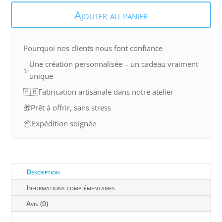
de
Ajouter au panier
Panneau
sur
Socle
Pourquoi nos clients nous font confiance
Une création personnalisée – un cadeau vraiment
✨
unique
🇫🇷
Fabrication artisanale dans notre atelier
🎁
Prêt à offrir, sans stress
📦
Expédition soignée
Description
Informations complémentaires
Avis (0)