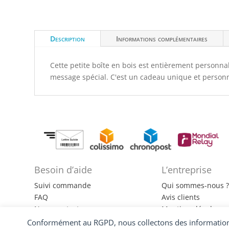
Description
Informations complémentaires
Cette petite boîte en bois est entièrement personnal
message spécial. C'est un cadeau unique et perso
Besoin d’aide
L’entreprise
Suivi commande
Qui sommes-nous 
FAQ
Avis clients
Nous contacter
Mentions légales
CGV
Politiques de confid
Conformément au RGPD, nous collectons des informations 