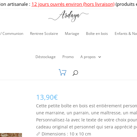
ion artisanale :
12 jours ouvrés environ (hors livraison)
(produits 
 / Communion
Rentree Scolaire
Mariage
Boîte en bois
Enfants & Na
Déstockage
Promo
A propos
13,90
€
Cette petite boîte en bois est entièrement personn
une marraine, un parrain, une maîtresse, un ma
Personnalisez-la avec le texte de votre choix po
cadeau original et personnel qui sera apprécié
📏 Dimensions : 10 x 10 cm