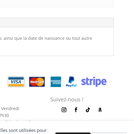
x, ainsi que la date de naissance ou tout autre
Suivez-nous !
 Vendredi
17h30
redi Après-midi
es sont utilisées pour