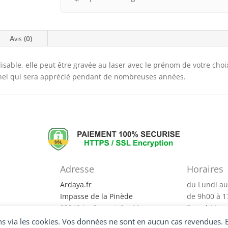
Avis (0)
isable, elle peut être gravée au laser avec le prénom de votre choi
nnel qui sera apprécié pendant de nombreuses années.
Adresse
Horaires
?
Ardaya.fr
du Lundi au
Impasse de la Pinède
de 9h00 à 
83340 Le Cannet des Maures
Fermé Merc
entialité
via les cookies. Vos données ne sont en aucun cas revendues. Ell