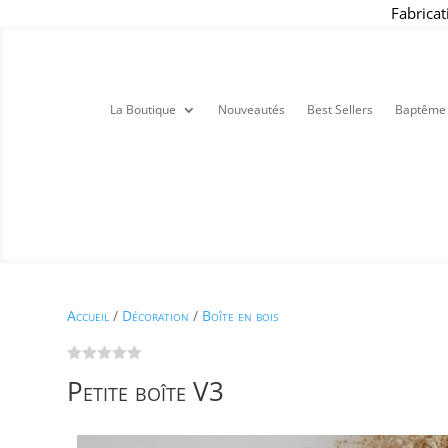
Fabricat
La Boutique
Nouveautés
Best Sellers
Baptême
Accueil
/
Décoration
/
Boîte en bois
Petite boîte V3