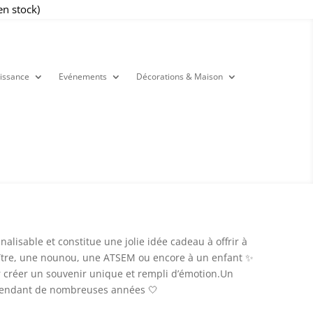
en stock)
issance
Evénements
Décorations & Maison
alisable et constitue une jolie idée cadeau à offrir à
ître, une nounou, une ATSEM ou encore à un enfant ✨
ur créer un souvenir unique et rempli d’émotion.Un
 pendant de nombreuses années 🤍