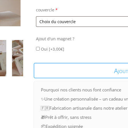
couvercle
*
Ajout d'un magnet ?
Oui
[+3,00€]
quantité
Ajout
de
Petite
boîte
Pourquoi nos clients nous font confiance
V3
✨
Une création personnalisée – un cadeau v
🇫🇷
Fabrication artisanale dans notre atelier
🎁
Prêt à offrir, sans stress
📦
Expédition soignée