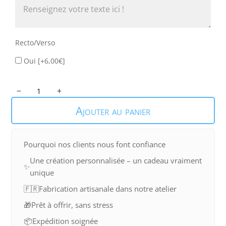
Recto/Verso
Oui
[+6,00€]
quantité
de
Ajouter au panier
Planche
Rectangulaire
Pourquoi nos clients nous font confiance
Une création personnalisée – un cadeau vraiment
✨
unique
🇫🇷
Fabrication artisanale dans notre atelier
🎁
Prêt à offrir, sans stress
📦
Expédition soignée