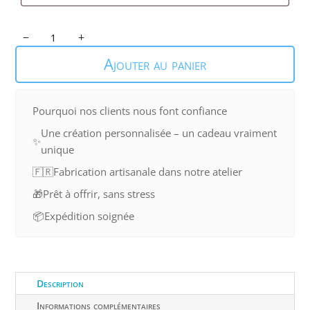
quantité
de
Ajouter au panier
Rond
de
serviette
Pourquoi nos clients nous font confiance
bois
Une création personnalisée – un cadeau vraiment
✨
unique
🇫🇷
Fabrication artisanale dans notre atelier
🎁
Prêt à offrir, sans stress
📦
Expédition soignée
Description
Informations complémentaires