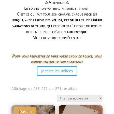
⚠️Attention ⚠️
Le bois est un matériau naturel et vivant.
C'est ce qui fait tout son charme, chaque pièce est
unique
, avec parfois des
nœuds
, des
veines
ou de
légères
variations de teinte
, qui racontent l'histoire du bois et
rendent chaque création
authentique
.
Merci de votre compréhension
Pour vous permettre de faire votre choix de police, vous
pouvez utiliser le lien ci-dessous
Je teste les polices
Trié
Affichage de 265–271 sur 271 résultats
du
plus
récent
Rupture
au