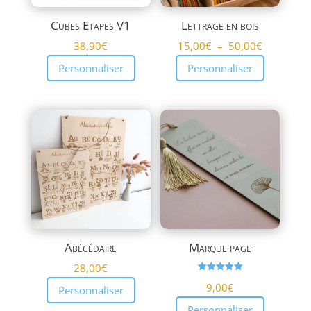
Cubes Etapes V1
Lettrage en bois
Plage
38,90
€
15,00
€
–
50,00
€
de
Personnaliser
Personnaliser
prix :
15,00€
à
50,00€
Abécédaire
Marque page
28,00
€
Note
9,00
€
5.00
Personnaliser
sur 5
Personnaliser