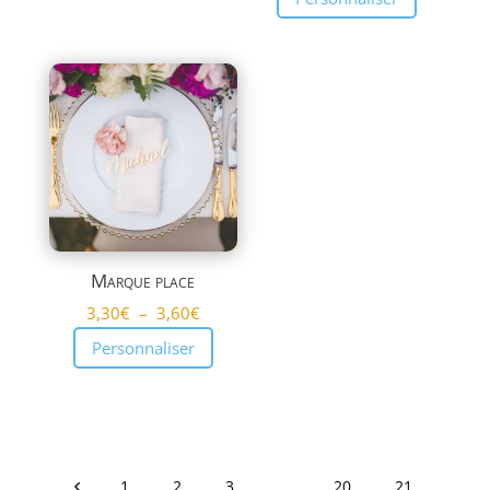
Marque place
Plage
3,30
€
–
3,60
€
de
Personnaliser
prix :
3,30€
à
3,60€
1
2
3
…
20
21