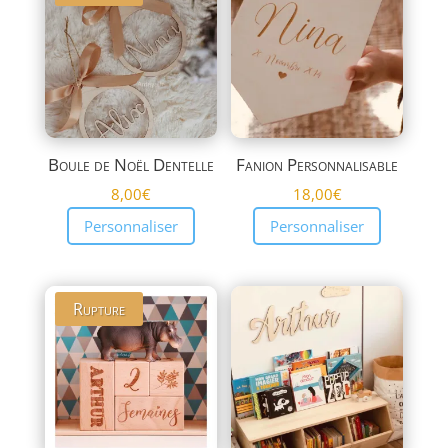
plus
ancien
Boule de Noël Dentelle
Fanion Personnalisable
8,00
€
18,00
€
Personnaliser
Personnaliser
Rupture