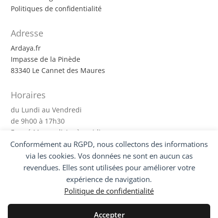
Politiques de confidentialité
Adresse
Ardaya.fr
Impasse de la Pinède
83340 Le Cannet des Maures
Horaires
du Lundi au Vendredi
de 9h00 à 17h30
Fermé Mercredi Après-midi
Conformément au RGPD, nous collectons des informations
via les cookies. Vos données ne sont en aucun cas
Suivez-nous !
revendues. Elles sont utilisées pour améliorer votre
expérience de navigation.
Politique de confidentialité
Accepter
Mon compte
|
Nous contacter
|
Mentions légales