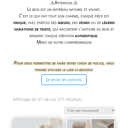
⚠️Attention ⚠️
Le bois est un matériau naturel et vivant.
C'est ce qui fait tout son charme, chaque pièce est
unique
, avec parfois des
nœuds
, des
veines
ou de
légères
variations de teinte
, qui racontent l'histoire du bois et
rendent chaque création
authentique
.
Merci de votre compréhension
Pour vous permettre de faire votre choix de police, vous
pouvez utiliser le lien ci-dessous
Je teste les polices
Trié
Affichage de 37–48 sur 271 résultats
du
plus
récent
au