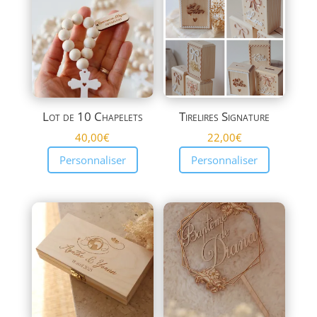
plus
ancien
Lot de 10 Chapelets
Tirelires Signature
40,00
€
22,00
€
Personnaliser
Personnaliser