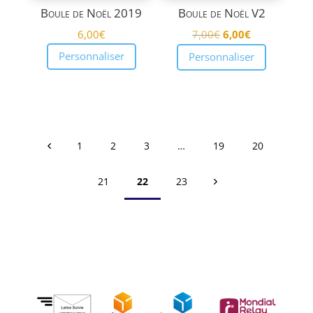
Boule de Noël 2019
Boule de Noël V2
Le
Le
6,00
€
7,00
€
6,00
€
prix
prix
Personnaliser
Personnaliser
initial
actuel
était :
est :
7,00€.
6,00€.
1
2
3
…
19
20
21
22
23