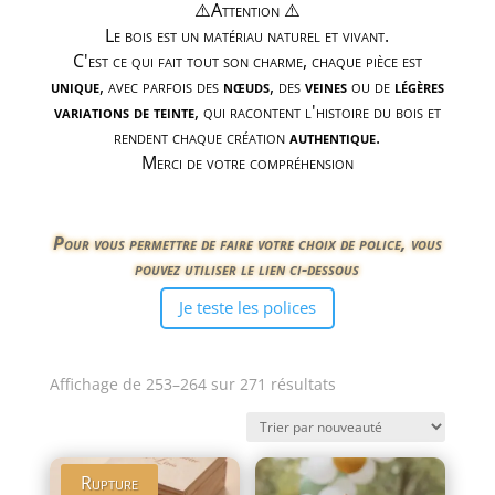
⚠️Attention ⚠️
Le bois est un matériau naturel et vivant.
C'est ce qui fait tout son charme, chaque pièce est
unique
, avec parfois des
nœuds
, des
veines
ou de
légères
variations de teinte
, qui racontent l'histoire du bois et
rendent chaque création
authentique
.
Merci de votre compréhension
Pour vous permettre de faire votre choix de police, vous
pouvez utiliser le lien ci-dessous
Je teste les polices
Trié
Affichage de 253–264 sur 271 résultats
du
plus
récent
Rupture
au