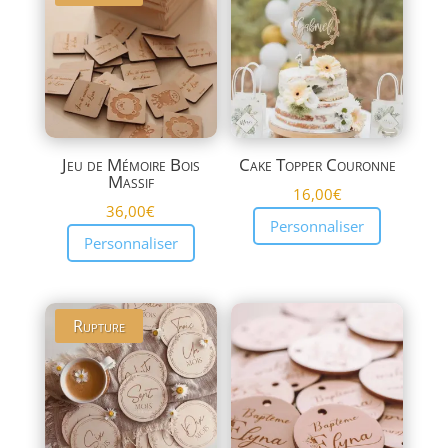
plus
ancien
Jeu de Mémoire Bois
Cake Topper Couronne
Massif
16,00
€
36,00
€
Personnaliser
Personnaliser
Rupture