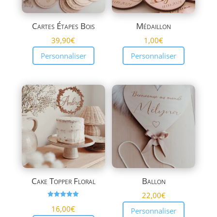
Cartes Étapes Bois
Médaillon
39,90
€
1,00
€
Personnaliser
Personnaliser
Cake Topper Floral
Ballon
22,00
€
Note
16,00
€
5.00
Personnaliser
sur 5