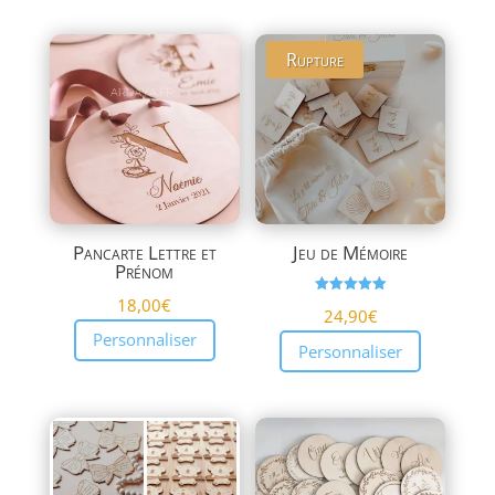
Rupture
Pancarte Lettre et
Jeu de Mémoire
Prénom
18,00
€
Note
24,90
€
5.00
sur 5
Personnaliser
Personnaliser