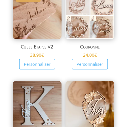
plus
ancien
Cubes Etapes V2
Couronne
38,90
€
24,00
€
Personnaliser
Personnaliser