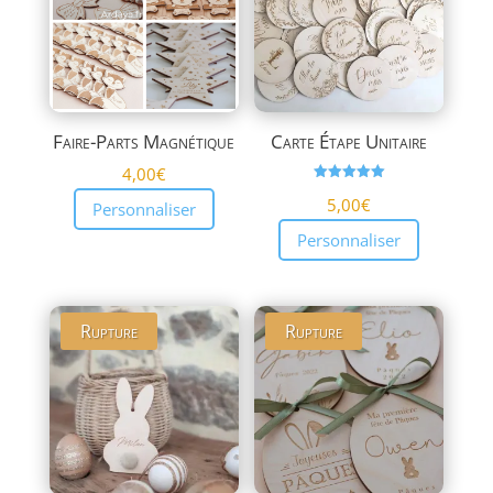
Faire-Parts Magnétique
Carte Étape Unitaire
4,00
€
Note
5,00
€
5.00
Personnaliser
sur 5
Personnaliser
Rupture
Rupture