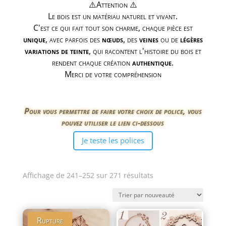
⚠️Attention ⚠️
Le bois est un matériau naturel et vivant.
C'est ce qui fait tout son charme, chaque pièce est
unique
, avec parfois des
nœuds
, des
veines
ou de
légères
variations de teinte
, qui racontent l'histoire du bois et
rendent chaque création
authentique
.
Merci de votre compréhension
Pour vous permettre de faire votre choix de police, vous
pouvez utiliser le lien ci-dessous
Je teste les polices
Trié
Affichage de 241–252 sur 271 résultats
du
plus
récent
Rupture
au