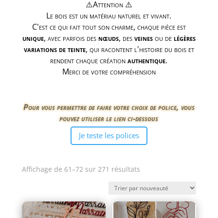
⚠️Attention ⚠️
Le bois est un matériau naturel et vivant.
C'est ce qui fait tout son charme, chaque pièce est
unique
, avec parfois des
nœuds
, des
veines
ou de
légères
variations de teinte
, qui racontent l'histoire du bois et
rendent chaque création
authentique
.
Merci de votre compréhension
Pour vous permettre de faire votre choix de police, vous
pouvez utiliser le lien ci-dessous
Je teste les polices
Trié
Affichage de 61–72 sur 271 résultats
du
plus
récent
au