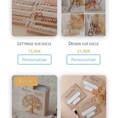
plus
ancien
Lettrage sur socle
Design sur socle
15,90
€
21,90
€
Personnaliser
Personnaliser
Rupture